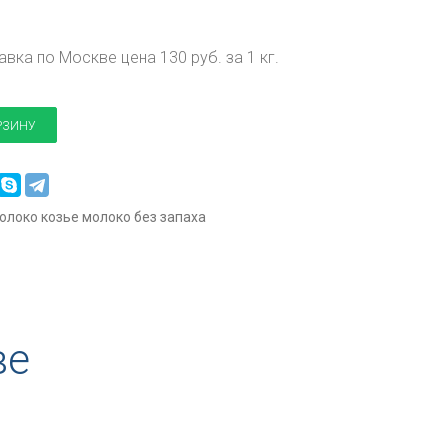
тавка по Москве цена 130 руб. за 1 кг.
РЗИНУ
молоко
козье молоко без запаха
ве