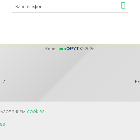
Киви
-
эко
ФРУТ
© 2026
. 2
Еж
ользованием
cookies
.
ее